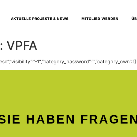
AKTUELLE PROJEKTE & NEWS
MITGLIED WERDEN
ÜB
:
VPFA
”desc”,”visibility”:”-1″,”category_password”:””,”category_own”:1}
SIE HABEN FRAGE