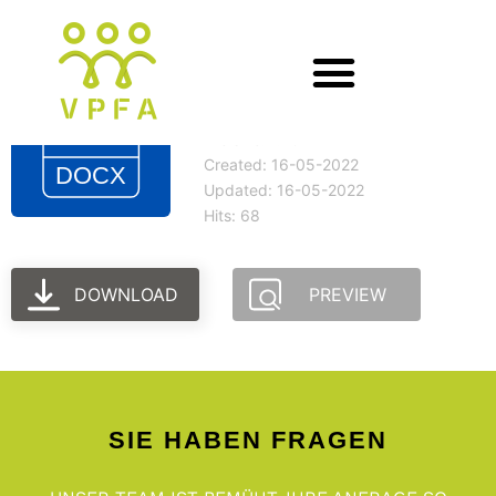
D1_mündlich_Bogen
für Kind_GruppeA
File size: 1.70 MB
Created: 16-05-2022
Updated: 16-05-2022
Hits: 68
DOWNLOAD
PREVIEW
SIE HABEN FRAGEN