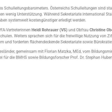
s Schulleitungsbarometers. Österreichs Schulleitungen sind star
ten wenig Unterstützung. Während Sekretariate international Sta
aben systemweit kostengünstiger erledigt werden.
FA-Vertreterinnen
Heidi Rohrauer (VS)
und Obfrau
Christine O
chulen. Weiters sprachen sich für die freiwillige Nutzung von Zi
m und forderten flächendeckende Sekretariate sowie Bürokrati
ndesländer, gemeinsam mit Florian Matzka, MEd, vom Bildungsmi
dei für die BMHS sowie Bildungsforscher Prof. Dr. Stephan Huber