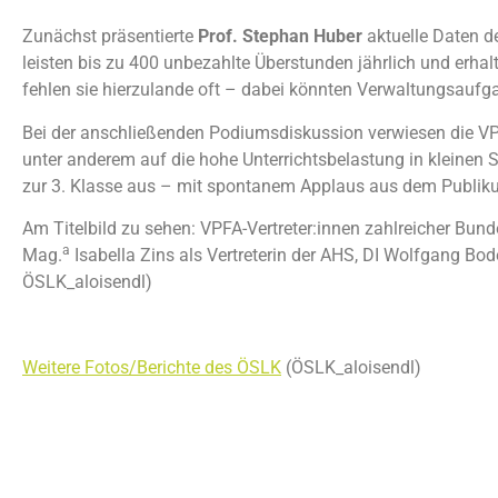
Zunächst präsentierte
Prof. Stephan Huber
aktuelle Daten de
leisten bis zu 400 unbezahlte Überstunden jährlich und erhal
fehlen sie hierzulande oft – dabei könnten Verwaltungsaufg
Bei der anschließenden Podiumsdiskussion verwiesen die VP
unter anderem auf die hohe Unterrichtsbelastung in kleinen S
zur 3. Klasse aus – mit spontanem Applaus aus dem Publiku
Am Titelbild zu sehen: VPFA-Vertreter:innen zahlreicher Bu
a
Mag.
Isabella Zins als Vertreterin der AHS, DI Wolfgang Bo
ÖSLK_aloisendl)
Weitere Fotos/Berichte des ÖSLK
(ÖSLK_aloisendl)