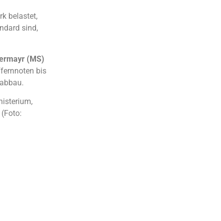
k belastet,
ndard sind,
bermayr (MS)
ffernnoten bis
eabbau.
nisterium,
 (Foto: