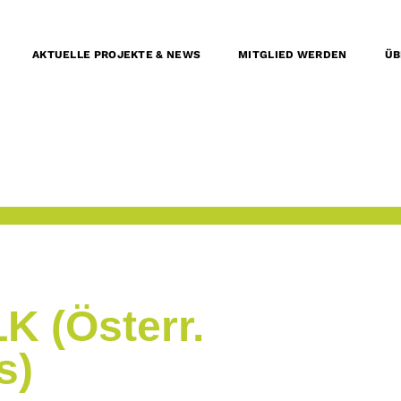
AKTUELLE PROJEKTE & NEWS
MITGLIED WERDEN
ÜB
K (Österr.
s)