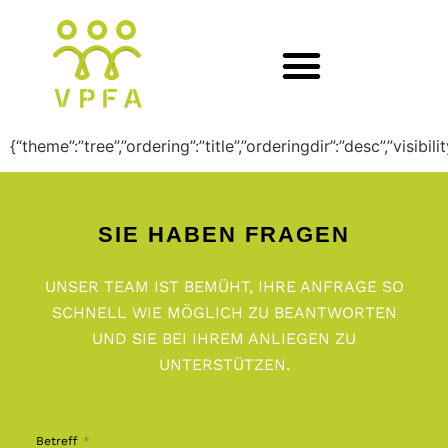
WP File Download:
D3
{“theme”:”tree”,”ordering”:”title”,”orderingdir”:”desc”,”visibi
SIE HABEN FRAGEN
UNSER TEAM IST BEMÜHT, IHRE ANFRAGE SO
SCHNELL WIE MÖGLICH ZU BEANTWORTEN
UND SIE BEI IHREM ANLIEGEN ZU
UNTERSTÜTZEN.
Betreff