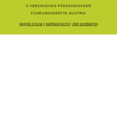
© VEREINIGUNG PÄDAGOGISCHER
FÜHRUNGSKRÄFTE-AUSTRIA
IMPRESSUM
I
DATENSCHUTZ
I
ZVR 1019590703